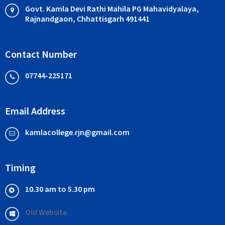
Govt. Kamla Devi Rathi Mahila PG Mahavidyalaya,
Rajnandgaon, Chhattisgarh 491441
Contact Number
07744-225171
Email Address
kamlacollege.rjn@gmail.com
Timing
10.30 am to 5.30 pm
Old Website