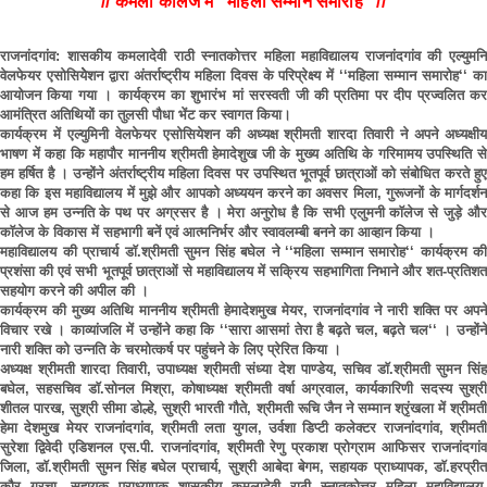
// कमला काॅलेज में ‘‘महिला सम्मान समारोह‘‘ //
राजनांदगांव: शासकीय कमलादेवी राठी स्नातकोत्तर महिला महाविद्यालय राजनांदगांव की एल्युमनि
वेलफेयर एसोसियेेशन द्वारा अंतर्राष्ट्रीय महिला दिवस के परिप्रेक्ष्य में ‘‘महिला सम्मान समारोह‘‘ का
आयोजन किया गया । कार्यक्रम का शुभारंभ मां सरस्वती जी की प्रतिमा पर दीप प्रज्वलित कर
आमंत्रित अतिथियों का तुलसी पौधा भेंट कर स्वागत किया।
कार्यक्रम में एल्युमिनी वेलफेयर एसोसियेशन की अध्यक्ष श्रीमती शारदा तिवारी ने अपने अध्यक्षीय
भाषण में कहा कि महापौर माननीय श्रीमती हेमादेशुख जी के मुख्य अतिथि के गरिमामय उपस्थिति से
हम हर्षित है । उन्होंने अंतर्राष्ट्रीय महिला दिवस पर उपस्थित भूतपूर्व छात्राओं को संबोधित करते हुए
कहा कि इस महाविद्यालय में मुझे और आपको अध्ययन करने का अवसर मिला, गुरूजनों के मार्गदर्शन
से आज हम उन्नति के पथ पर अग्रसर है । मेरा अनुरोध है कि सभी एलुमनी काॅलेज से जुड़े और
काॅलेज के विकास में सहभागी बनें एवं आत्मनिर्भर और स्वावलम्बी बनने का आव्हान किया ।
महाविद्यालय की प्राचार्य डाॅ.श्रीमती सुमन सिंह बघेल ने ‘‘महिला सम्मान समारोह‘‘ कार्यक्रम की
प्रशंसा की एवं सभी भूतपूर्व छात्राओं से महाविद्यालय में सक्रिय सहभागिता निभाने और शत-प्रतिशत
सहयोग करने की अपील की ।
कार्यक्रम की मुख्य अतिथि माननीय श्रीमती हेमादेशमुख मेयर, राजनांदगांव ने नारी शक्ति पर अपने
विचार रखे । काव्यांजलि में उन्होंने कहा कि ‘‘सारा आसमां तेरा है बढ़ते चल, बढ़ते चल‘‘ । उन्होंने
नारी शक्ति को उन्नति के चरमोत्कर्ष पर पहुंचने के लिए प्रेरित किया ।
अध्यक्ष श्रीमती शारदा तिवारी, उपाध्यक्ष श्रीमती संध्या देश पाण्डेय, सचिव डाॅ.श्रीमती सुमन सिंह
बघेल, सहसचिव डाॅ.सोनल मिश्रा, कोषाध्यक्ष श्रीमती वर्षा अग्रवाल, कार्यकारिणी सदस्य सुश्री
शीतल पारख, सुश्री सीमा डोल्हे, सुश्री भारती गौते, श्रीमती रूचि जैन ने सम्मान श्रृंखला में श्रीमती
हेमा देशमुख मेयर राजनांदगांव, श्रीमती लता युगल, उर्वशा डिप्टी कलेक्टर राजनांदगांव, श्रीमती
सुरेशा द्विवेदी एडिशनल एस.पी. राजनांदगांव, श्रीमती रेणु प्रकाश प्रोग्राम आफिसर राजनांदगांव
जिला, डाॅ.श्रीमती सुमन सिंह बघेल प्राचार्य, सुश्री आबेदा बेगम, सहायक प्राध्यापक, डाॅ.हरप्रीत
कौर गरचा, सहायक प्राध्यापक शासकीय कमलादेवी राठी स्नातकोत्तर महिला महाविद्यालय,